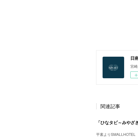
日南
宮崎
関連記事
「ひなタビ～みやざ
平素よりSMALLHOTE