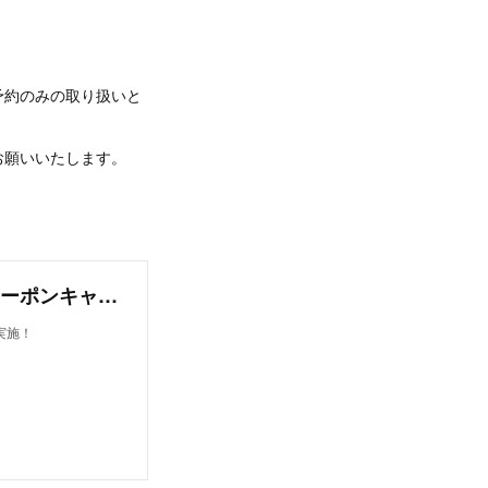
予約のみの取り扱いと
お願いいたします。
宮崎県独自の観光需要喚起策 みやざき春旅クーポンキャンペーンを実施！
実施！