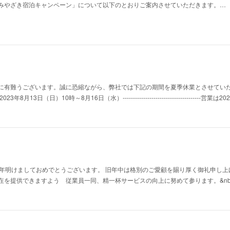
みやざき宿泊キャンペーン」について以下のとおりご案内させていただきます。…
難うございます。誠に恐縮ながら、弊社では下記の期間を夏季休業とさせていただきます。----
■休業期間2023年8月13日（日）10時～8月16日（水）-------------------------------------
p;新年明けましておめでとうございます。 旧年中は格別のご愛顧を賜り厚く御礼
を提供できますよう 従業員一同、精一杯サービスの向上に努めて参ります。&nbsp;