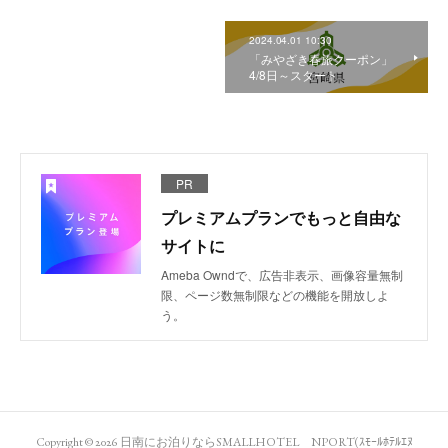
2024.04.01 10:30
「みやざき春旅クーポン」
4/8日～スタート
PR
プレミアムプランでもっと自由な
サイトに
Ameba Owndで、広告非表示、画像容量無制
限、ページ数無制限などの機能を開放しよ
う。
Copyright ©
2026
日南にお泊りならSMALLHOTEL NPORT(ｽﾓｰﾙﾎﾃﾙｴﾇ