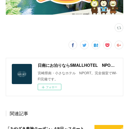
日南にお泊りならSMALLHOTEL NPORT(ｽﾓｰﾙﾎﾃﾙｴﾇﾎﾟｰﾄ)
宮崎県南・小さなホテル NPORT。完全個室でWi-
Fi完備です。
フォロー
関連記事
「みやざき春旅クーポン」4/8日～スタート